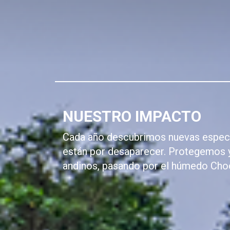
NUESTRO IMPACTO
Cada año descubrimos nuevas especi
están por desaparecer. Protegemos 
andinos, pasando por el húmedo Choc