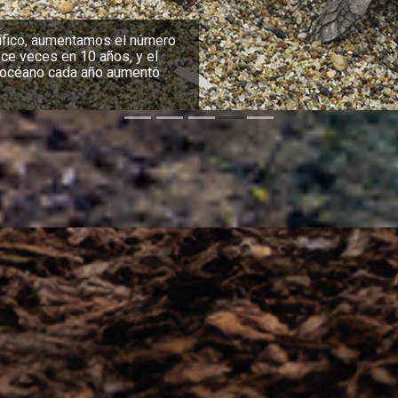
erga la única población
ador