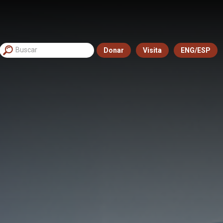
Donar
Visita
ENG/ESP