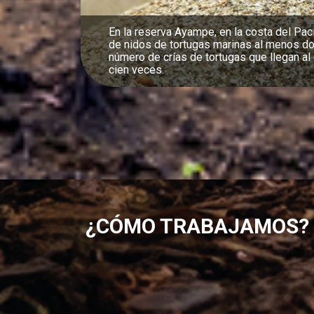
Nuestra reserva Canandé, en el Chocó, alb
saludable de jaguares en el oeste de Ecu
¿CÓMO TRABAJAMOS?