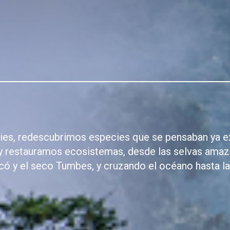
es, redescubrimos especies que se pensaban ya e
y restauramos ecosistemas, desde las selvas amaz
ó y el seco Tumbes, y cruzando el océano hasta la